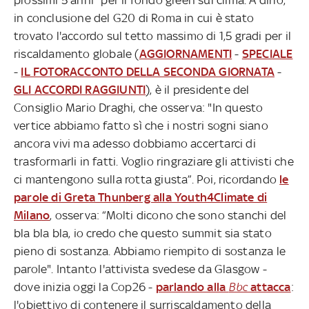
in conclusione del G20 di Roma in cui è stato
trovato l'accordo sul tetto massimo di 1,5 gradi per il
riscaldamento globale (
AGGIORNAMENTI
-
SPECIALE
-
IL FOTORACCONTO DELLA SECONDA GIORNATA
-
GLI ACCORDI RAGGIUNTI
), è il presidente del
Consiglio Mario Draghi, che osserva: "In questo
vertice abbiamo fatto sì che i nostri sogni siano
ancora vivi ma adesso dobbiamo accertarci di
trasformarli in fatti. Voglio ringraziare gli attivisti che
ci mantengono sulla rotta giusta”. Poi, ricordando
le
parole di Greta Thunberg alla Youth4Climate di
Milano
, osserva: “Molti dicono che sono stanchi del
bla bla bla, io credo che questo summit sia stato
pieno di sostanza. Abbiamo riempito di sostanza le
parole". Intanto l'attivista svedese da Glasgow -
dove inizia oggi la Cop26 -
parlando alla
Bbc
attacca
:
l'obiettivo di contenere il surriscaldamento della