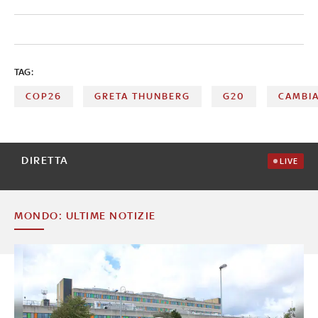
TAG:
COP26
GRETA THUNBERG
G20
CAMBI
DIRETTA
LIVE
MONDO: ULTIME NOTIZIE