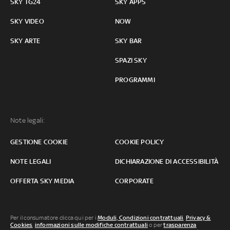
SKY TG24
SKY APPS
SKY VIDEO
NOW
SKY ARTE
SKY BAR
SPAZI SKY
PROGRAMMI
Note legali:
GESTIONE COOKIE
COOKIE POLICY
NOTE LEGALI
DICHIARAZIONE DI ACCESSIBILITÀ
OFFERTA SKY MEDIA
CORPORATE
Per il consumatore clicca qui per i
Moduli, Condizioni contrattuali
,
Privacy &
Cookies
,
informazioni sulle modifiche contrattuali
o per
trasparenza