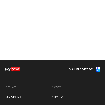
ACCEDI A SKY GO
I siti Sky:
Servizi:
SKY SPORT
SKY TV