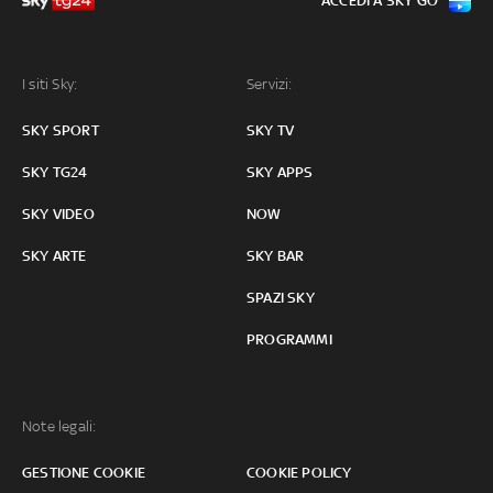
ACCEDI A SKY GO
I siti Sky:
Servizi:
SKY SPORT
SKY TV
SKY TG24
SKY APPS
SKY VIDEO
NOW
SKY ARTE
SKY BAR
SPAZI SKY
PROGRAMMI
Note legali:
GESTIONE COOKIE
COOKIE POLICY