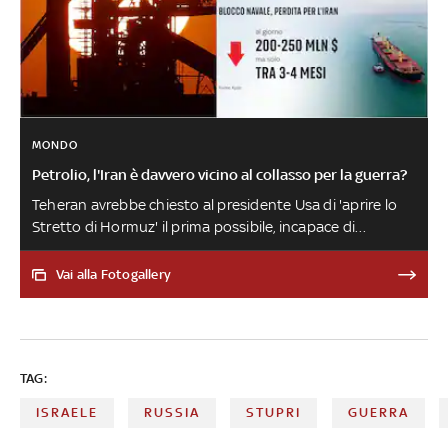
MONDO
Petrolio, l'Iran è davvero vicino al collasso per la guerra?
Teheran avrebbe chiesto al presidente Usa di 'aprire lo
Stretto di Hormuz' il prima possibile, incapace di
sopravvivere ancora a lungo agli effetti del blocco navale
americano. La situazione è davvero così difficile? Anche
Vai alla Fotogallery
di questo si è parlato nella puntata di 'Numeri',
approfondimento di Sky TG24, del 28 aprile
TAG:
ISRAELE
RUSSIA
STUPRI
GUERRA