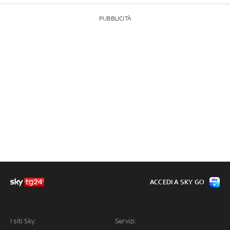
PUBBLICITÀ
ACCEDI A SKY GO
I siti Sky:
Servizi: