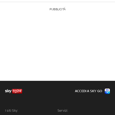
PUBBLICITÀ
ACCEDI A SKY GO
I siti Sky:
Servizi: