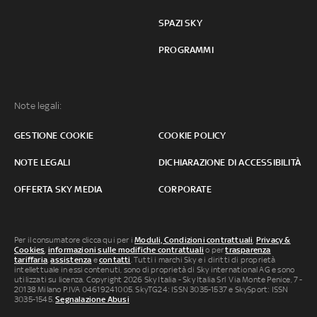
SPAZI SKY
PROGRAMMI
Note legali:
GESTIONE COOKIE
COOKIE POLICY
NOTE LEGALI
DICHIARAZIONE DI ACCESSIBILITÀ
OFFERTA SKY MEDIA
CORPORATE
Per il consumatore clicca qui per i
Moduli, Condizioni contrattuali
,
Privacy &
Cookies
,
informazioni sulle modifiche contrattuali
o per
trasparenza
tariffaria
,
assistenza
e
contatti
. Tutti i marchi Sky e i diritti di proprietà
intellettuale in essi contenuti, sono di proprietà di Sky international AG e sono
utilizzati su licenza. Copyright 2026 Sky Italia - Sky Italia Srl Via Monte Penice, 7 -
20138 Milano P.IVA 04619241005. SkyTG24: ISSN 3035-1537 e SkySport: ISSN
3035-1545.
Segnalazione Abusi