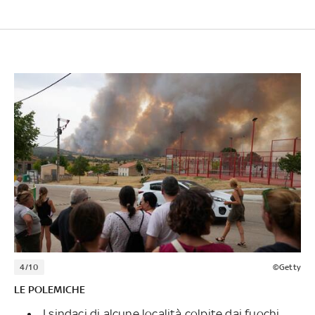
4/10
©Getty
LE POLEMICHE
I sindaci di alcune località colpite dai fuochi,