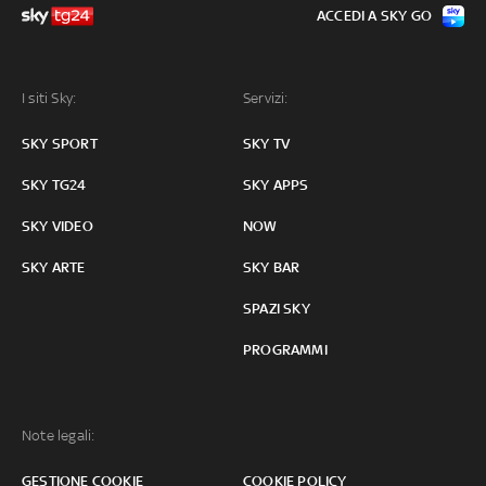
ACCEDI A SKY GO
I siti Sky:
Servizi:
SKY SPORT
SKY TV
SKY TG24
SKY APPS
SKY VIDEO
NOW
SKY ARTE
SKY BAR
SPAZI SKY
PROGRAMMI
Note legali:
GESTIONE COOKIE
COOKIE POLICY