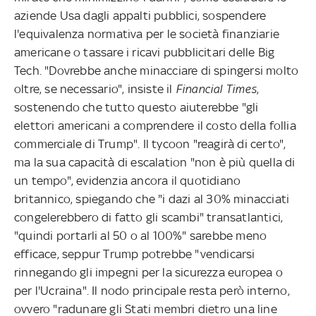
aziende Usa dagli appalti pubblici, sospendere
l'equivalenza normativa per le società finanziarie
americane o tassare i ricavi pubblicitari delle Big
Tech. "Dovrebbe anche minacciare di spingersi molto
oltre, se necessario", insiste il
Financial Times
,
sostenendo che tutto questo aiuterebbe "gli
elettori americani a comprendere il costo della follia
commerciale di Trump". Il tycoon "reagirà di certo",
ma la sua capacità di escalation "non è più quella di
un tempo", evidenzia ancora il quotidiano
britannico, spiegando che "i dazi al 30% minacciati
congelerebbero di fatto gli scambi" transatlantici,
"quindi portarli al 50 o al 100%" sarebbe meno
efficace, seppur Trump potrebbe "vendicarsi
rinnegando gli impegni per la sicurezza europea o
per l'Ucraina". Il nodo principale resta però interno,
ovvero "radunare gli Stati membri dietro una line