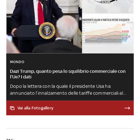
MONDO
Dazi Trump, quanto pesa lo squilibrio commerciale con
l’Ue? I dati
Dopo la lettera con la quale il presidente Usa ha
annunciato l’innalzamento delle tariffe commerciali al
30%, a partire dal 1° agosto, l’Unione Europea punta a
siglare un accordo negoziato “equo”. In caso di un nulla
Vai alla Fotogallery
di fatto, tuttavia, la quasi totalità delle merci europee
esportate oltreoceano verrebbe colpita dei dazi. Anche
di questo si è parlato a “Numeri”, approfondimento di
Sky TG24, nella puntata del 14 luglio