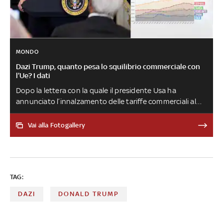
MONDO
Dazi Trump, quanto pesa lo squilibrio commerciale con
l’Ue? I dati
Dopo la lettera con la quale il presidente Usa ha
annunciato l’innalzamento delle tariffe commerciali al
30%, a partire dal 1° agosto, l’Unione Europea punta a
siglare un accordo negoziato “equo”. In caso di un nulla
Vai alla Fotogallery
di fatto, tuttavia, la quasi totalità delle merci europee
esportate oltreoceano verrebbe colpita dei dazi. Anche
di questo si è parlato a “Numeri”, approfondimento di
Sky TG24, nella puntata del 14 luglio
TAG:
DAZI
DONALD TRUMP