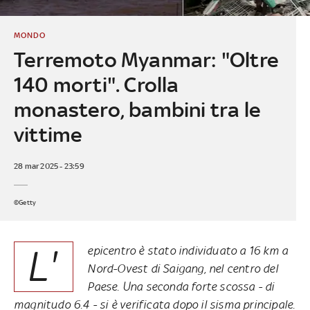
MONDO
Terremoto Myanmar: "Oltre
140 morti". Crolla
monastero, bambini tra le
vittime
28 mar 2025 - 23:59
©Getty
L'
epicentro è stato individuato a 16 km a
Nord-Ovest di Saigang, nel centro del
Paese. Una seconda forte scossa - di
magnitudo 6.4 - si è verificata dopo il sisma principale.