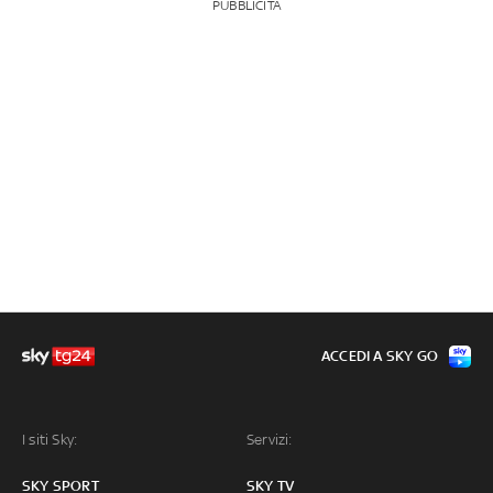
PUBBLICITÀ
ACCEDI A SKY GO
I siti Sky:
Servizi:
SKY SPORT
SKY TV