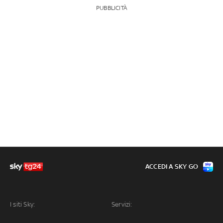
PUBBLICITÀ
ACCEDI A SKY GO
I siti Sky:
Servizi: