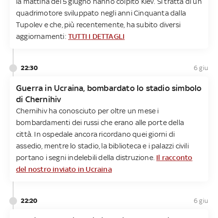
la mattina del 5 giugno hanno colpito Kiev. Si tratta di un
quadrimotore sviluppato negli anni Cinquanta dalla
Tupolev e che, più recentemente, ha subito diversi
aggiornamenti:
TUTTI I DETTAGLI
22:30
6 giu
Guerra in Ucraina, bombardato lo stadio simbolo
di Chernihiv
Chernihiv ha conosciuto per oltre un mese i
bombardamenti dei russi che erano alle porte della
città. In ospedale ancora ricordano quei giorni di
assedio, mentre lo stadio, la biblioteca e i palazzi civili
portano i segni indelebili della distruzione.
Il racconto
del nostro inviato in Ucraina
22:20
6 giu