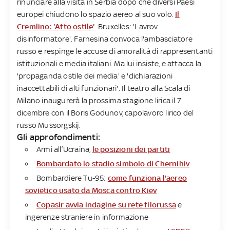
rinunciare alla visita in Serbia dopo che diversi Paesi
europei chiudono lo spazio aereo al suo volo.
Il
Cremlino: 'Atto ostile'
. Bruxelles: 'Lavrov
disinformatore'. Farnesina convoca l'ambasciatore
russo e respinge le accuse di amoralità di rappresentanti
istituzionali e media italiani. Ma lui insiste, e attacca la
'propaganda ostile dei media' e 'dichiarazioni
inaccettabili di alti funzionari'. Il teatro alla Scala di
Milano inaugurerà la prossima stagione lirica il 7
dicembre con il Boris Godunov, capolavoro lirico del
russo Mussorgskij.
Gli approfondimenti:
Armi all’Ucraina,
le posizioni dei partiti
Bombardato lo stadio simbolo di Chernihiv
Bombardiere Tu-95:
come funziona l'aereo
sovietico usato da Mosca contro Kiev
Copasir avvia indagine su rete filorussa
e
ingerenze straniere in informazione