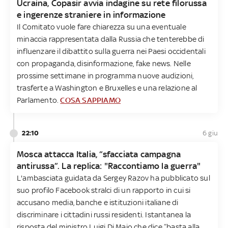
Ucraina, Copasir avvia indagine su rete filorussa
e ingerenze straniere in informazione
Il Comitato vuole fare chiarezza su una eventuale
minaccia rappresentata dalla Russia che tenterebbe di
influenzare il dibattito sulla guerra nei Paesi occidentali
con propaganda, disinformazione, fake news. Nelle
prossime settimane in programma nuove audizioni,
trasferte a Washington e Bruxelles e una relazione al
Parlamento.
COSA SAPPIAMO
22:10
6 giu
Mosca attacca Italia, “sfacciata campagna
antirussa”. La replica: "Raccontiamo la guerra"
L'ambasciata guidata da Sergey Razov ha pubblicato sul
suo profilo Facebook stralci di un rapporto in cui si
accusano media, banche e istituzioni italiane di
discriminare i cittadini russi residenti. Istantanea la
risposta del ministro Luigi Di Maio che dice “basta alla