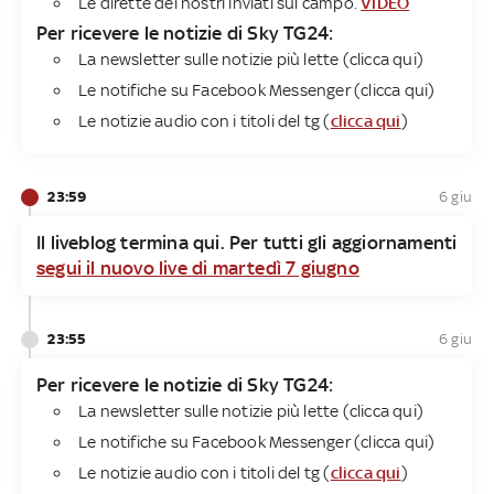
Le dirette dei nostri inviati sul campo.
VIDEO
Per ricevere le notizie di Sky TG24​:
La newsletter sulle notizie più lette (
clicca qui
)
Le notifiche su Facebook Messenger (
clicca
qui
)
Le notizie audio con i titoli del tg (
clicca qui
)
23:59
6 giu
Il liveblog termina qui. Per tutti gli aggiornamenti
segui il nuovo live di martedì 7 giugno
23:55
6 giu
Per ricevere le notizie di Sky TG24​:
La newsletter sulle notizie più lette (clicca qui)
Le notifiche su Facebook Messenger (clicca qui)
Le notizie audio con i titoli del tg (
clicca qui
)