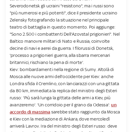
Severodonetsk gli ucraini "resistono", ma i russi sono
"più numerosi e più potenti", dice il presidente ucraino
Zelensky fotografando la situazione nel principale
teatro di battaglia in questo momento. Poi aggiunge:
"Sono 2.500 i combattenti Dell'Azovstal prigionieri". Nel
Baltico manovre militari di Nato e Russia, coinvolte
decine di navi e aerei da guerra. I filorussi di Donetsk,
'processo a prigionieri guerra, alla sbarra mercenari
britannici, rischiano la pena di morte'.
Kiev: bombardamenti nella regione di Sumy. Altolà di
Mosca alle nuove armi dell'occidente per Kiev: anche
Londra sfida il Cremlino, con lanciarazzi con una gittata
da 80 km, immediata la replica del ministro degli Esteri
russo: 'Più sarà lunga la gittata delle armi a Kiev, più
avanzeremo'. 'Un corridoio per il grano da Odessa':
un
accordo di massima
sarebbe stato raggiunto da Mosca
e Kiev con la mediazione di Ankara, dove mercoledì
arriverà Lavrov. Ira del ministro degli Esteri russo: deve