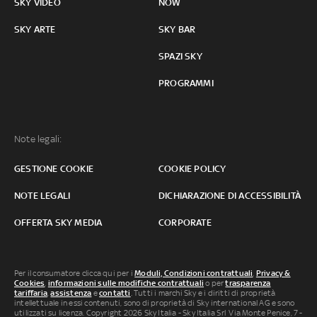
SKY VIDEO
NOW
SKY ARTE
SKY BAR
SPAZI SKY
PROGRAMMI
Note legali:
GESTIONE COOKIE
COOKIE POLICY
NOTE LEGALI
DICHIARAZIONE DI ACCESSIBILITÀ
OFFERTA SKY MEDIA
CORPORATE
Per il consumatore clicca qui per i
Moduli, Condizioni contrattuali
,
Privacy &
Cookies
,
informazioni sulle modifiche contrattuali
o per
trasparenza
tariffaria
,
assistenza
e
contatti
. Tutti i marchi Sky e i diritti di proprietà
intellettuale in essi contenuti, sono di proprietà di Sky international AG e sono
utilizzati su licenza. Copyright 2026 Sky Italia - Sky Italia Srl Via Monte Penice, 7 -