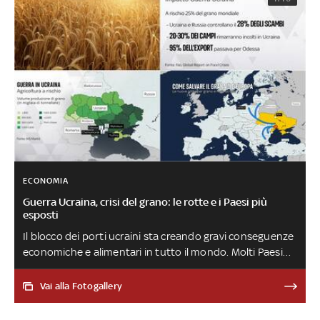
ECONOMIA
Guerra Ucraina, crisi del grano: le rotte e i Paesi più
esposti
Il blocco dei porti ucraini sta creando gravi conseguenze
economiche e alimentari in tutto il mondo. Molti Paesi
dipendono dall’export di Kiev per i cereali ma
l’agricoltura è in ginocchio. Le istituzioni stanno
Vai alla Fotogallery
studiando piani per implementare nuove vie con cui far
uscire questi prodotti dai confini