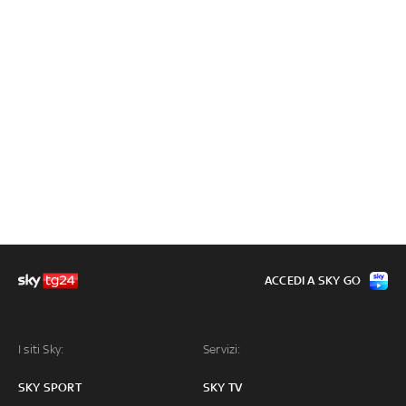
ACCEDI A SKY GO
I siti Sky:
Servizi:
SKY SPORT
SKY TV