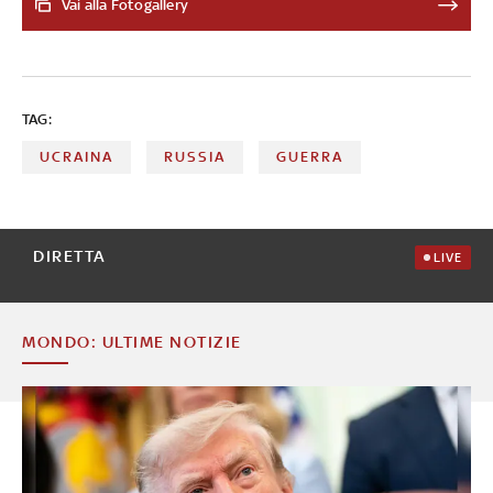
avrebbero riviste. Dai civili che aspettano di essere
Vai alla Fotogallery
evacuati nei pressi di un ponte distrutto, fino al
massacro di Bucha e ai soldati evacuati dall'acciaieria
Azovstal. E ancora il primo viaggio di Zelensky all'estero e
il Natale celebrato il 25 dicembre. Ecco gli scatti più
TAG:
significativa della guerra che va avanti da ormai 24 mesi
UCRAINA
RUSSIA
GUERRA
DIRETTA
LIVE
MONDO: ULTIME NOTIZIE