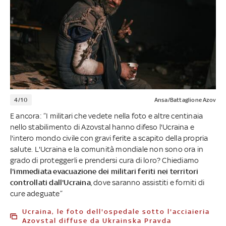
4/10
Ansa/Battaglione Azov
E ancora: “I militari che vedete nella foto e altre centinaia
nello stabilimento di Azovstal hanno difeso l'Ucraina e
l'intero mondo civile con gravi ferite a scapito della propria
salute. L'Ucraina e la comunità mondiale non sono ora in
grado di proteggerli e prendersi cura di loro? Chiediamo
l'immediata evacuazione dei militari feriti nei territori
controllati dall'Ucraina
, dove saranno assistiti e forniti di
cure adeguate”
Ucraina, le foto dell'ospedale sotto l'acciaieria
Azovstal diffuse da Ukrainska Pravda