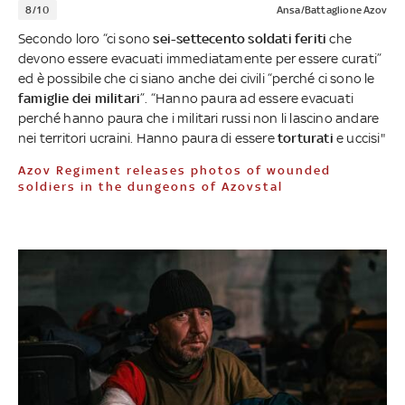
8/10
Ansa/Battaglione Azov
Secondo loro “ci sono
sei-settecento soldati feriti
che
devono essere evacuati immediatamente per essere curati”
ed è possibile che ci siano anche dei civili “perché ci sono le
famiglie dei militari
”. “Hanno paura ad essere evacuati
perché hanno paura che i militari russi non li lascino andare
nei territori ucraini. Hanno paura di essere
torturati
e uccisi"
Azov Regiment releases photos of wounded
soldiers in the dungeons of Azovstal