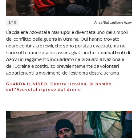
1/10
Ansa/Battaglione Azov
L’acciaieria Azovstal a
Mariupol
è diventata uno dei simboli
del conflitto della guerra in Ucraina. Qui hanno trovato
riparo centinaia di civili, che sono poi stati evacuati, ma nei
suoi sotterranei si sono asserragliati anche i
combattenti di
Azov
, un reggimento inquadrato nella Guardia Nazionale
dell’Ucraina e costituito prevalentemente da volontari
appartenenti a movimenti dell’estrema destra ucraina
GUARDA IL VIDEO: Guerra Ucraina, le bombe
sull'Azovstal riprese dal drone