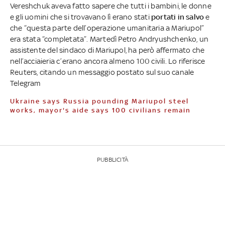
Vereshchuk aveva fatto sapere che tutti i bambini, le donne
e gli uomini che si trovavano lì erano stati
portati in salvo
e
che “questa parte dell’operazione umanitaria a Mariupol”
era stata “completata”. Martedì Petro Andryushchenko, un
assistente del sindaco di Mariupol, ha però affermato che
nell’acciaieria c’erano ancora almeno 100 civili. Lo riferisce
Reuters, citando un messaggio postato sul suo canale
Telegram
Ukraine says Russia pounding Mariupol steel
works, mayor's aide says 100 civilians remain
PUBBLICITÀ