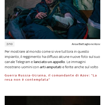
2/10
Ansa/Battaglione Azov
Per mostrare al mondo come si vive tuttora in questo
impianto, il reggimento ha diffuso alcune nuove foto sul suo
canale Telegram e
lanciato un appello
. Le immagini
mostrano uomini con
arti amputati
e ferite anche sul volto
Guerra Russia-Ucraina, il comandante di Azov: “La
resa non è contemplata”