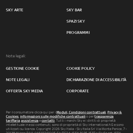
SKY ARTE
SKY BAR
SPAZI SKY
PROGRAMMI
Note legali:
GESTIONE COOKIE
COOKIE POLICY
NOTE LEGALI
DICHIARAZIONE DI ACCESSIBILITÀ
OFFERTA SKY MEDIA
CORPORATE
Per il consumatore clicca qui per i
Moduli, Condizioni contrattuali
,
Privacy &
Cookies
,
informazioni sulle modifiche contrattuali
o per
trasparenza
tariffaria
,
assistenza
e
contatti
. Tutti i marchi Sky e i diritti di proprietà
intellettuale in essi contenuti, sono di proprietà di Sky international AG e sono
utilizzati su licenza. Copyright 2026 Sky Italia - Sky Italia Srl Via Monte Penice, 7 -