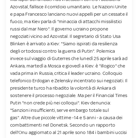
Azovstal, fallisce il corridoio umanitario. Le Nazioni Unite
e papa Francesco lanciano nuovi appelli per un cessate il
fuoco, ma Kiev parla di "minaccia di attacchi missilistici
russi dal mar Nero". Il governo ucraino propone
negoziati vicino ad Azovstal. Il segretario di Stato Usa
Blinken è arrivato a Kiev: "Siamo ispirati da resilienza
degli ortodossi contro la guerra di Putin". Polemica
invece sul viaggio di Guterres che lunedì 25 aprile sarà ad
Ankara, martedì a Mosca e giovedì a Kiev: è "illogico" che
vada prima in Russia, critica il leader ucraino. Colloquio
telefonico Erdogan e Zelensky incentrato sui negoziati. Il
presidente turco ha ribadito la volontà di Ankara di
sostenere il processo negoziale. Ma per il Financial Times
Putin "non crede più nei colloqui". Kiev denuncia:
"Sanzioni insufficienti, serve embargo totale sul
gas". Altre due piccole vittime -14 e 5 anni - a causa dei
combattimenti nel Donetsk. Secondo un rapporto
dell'Onu aggiornato al 21 aprile sono 184 i bambini uccisi