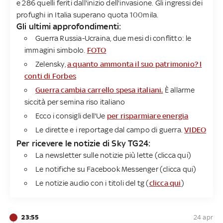
e 286 quelli feriti dall'inizio dell'invasione. Gli ingressi dei
profughi in Italia superano quota 100mila.
Gli ultimi approfondimenti:
Guerra Russia-Ucraina, due mesi di conflitto: le
immagini simbolo.
FOTO
Zelensky,
a quanto ammonta il suo patrimonio? I
conti di Forbes
Guerra cambia carrello spesa italiani.
È allarme
siccità per semina riso italiano
Ecco i consigli dell'Ue
per risparmiare energia
Le dirette e i reportage dal campo di guerra.
VIDEO
Per ricevere le notizie di Sky TG24​:
La newsletter sulle notizie più lette (
clicca qui
)
Le notifiche su Facebook Messenger (
clicca
qui
)
Le notizie audio con i titoli del tg (
clicca qui
)
23:55
24 apr