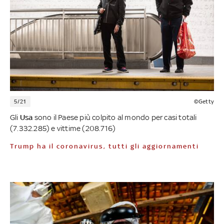
5/21
©Getty
Gli
Usa
sono il Paese più colpito al mondo per casi totali
(7.332.285) e vittime (208.716)
Trump ha il coronavirus, tutti gli aggiornamenti