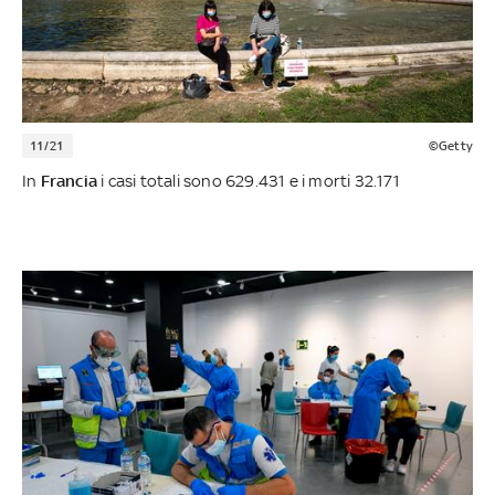
11/21
©Getty
In
Francia
i casi totali sono 629.431 e i morti 32.171