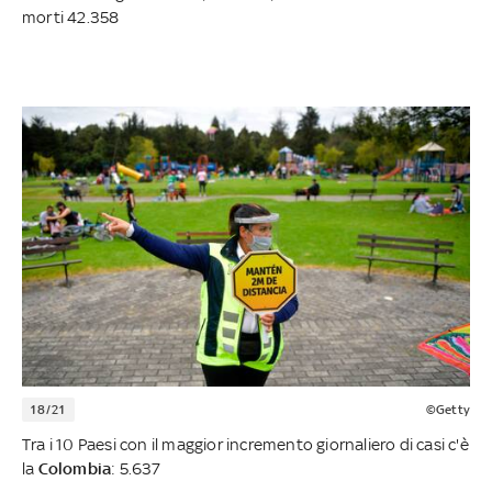
morti 42.358
18/21
©Getty
Tra i 10 Paesi con il maggior incremento giornaliero di casi c'è
la
Colombia
: 5.637