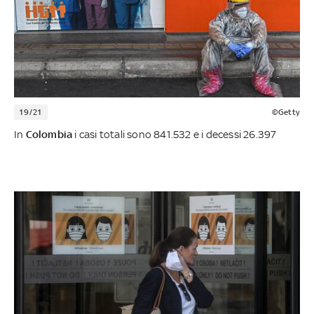
19/21
©Getty
In
Colombia
i casi totali sono 841.532 e i decessi 26.397