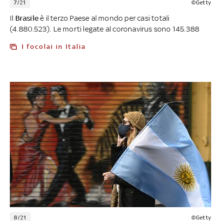
7/21
©Getty
Il
Brasile
è il terzo Paese al mondo per casi totali
(4.880.523). Le morti legate al coronavirus sono 145.388
I focolai in Italia
8/21
©Getty