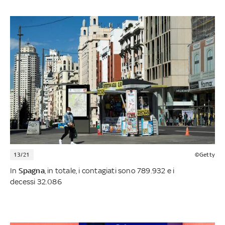
13/21
©Getty
In
Spagna
, in totale, i contagiati sono 789.932 e i
decessi 32.086