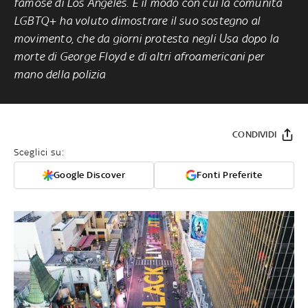
famose di Los Angeles. È il modo con cui la comunità
LGBTQ+ ha voluto dimostrare il suo sostegno al
movimento, che da giorni protesta negli Usa dopo la
morte di George Floyd e di altri afroamericani per
mano della polizia
CONDIVIDI
Sceglici su:
Google Discover
Fonti Preferite