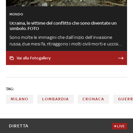
MONDO
Ucraina, le vittime del conflitto che sono diventate un
simbolo. FOTO
Sono molte le immagini che dall’inizio dell’invasione
russa, due mesi fa, ritraggono i molti civili morti e uccisi.
Le foto sono diventate un simbolo che testimonia
l’orrore del conflitto
Vai alla Fotogallery
TAG:
MILANO
LOMBARDIA
CRONACA
GUER
DIRETTA
LIVE