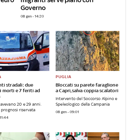
Governo
08 gen - 14:20
A
PUGLIA
nti stradali: due
Bloccati su parete faraglione
 morti e 7 feriti ad
a Capri,salva coppia scalatori
a
Intervento del Soccorso Alpino e
 avevano 20 e 29 anni.
Speleologico della Campania
n prognosi riservata
08 gen - 09:01
 11:44