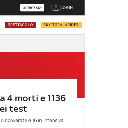
LOGIN
OFFERTE SKY
A
SPETTACOLO
SKY TG24 INSIDER
ia 4 morti e 1136
dei test
no ricoverate e 16 in intensiva