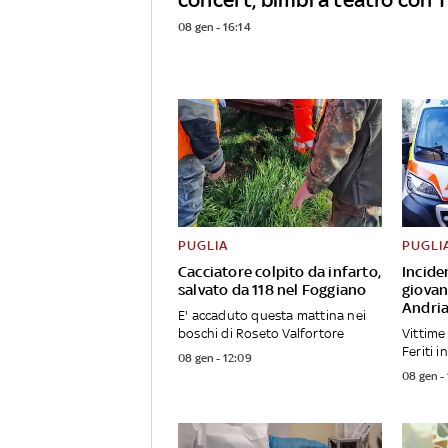
08 gen - 16:14
PUGLIA
PUGLI
Cacciatore colpito da infarto,
Incide
salvato da 118 nel Foggiano
giovani
Andri
E' accaduto questa mattina nei
boschi di Roseto Valfortore
Vittime
Feriti i
08 gen - 12:09
08 gen -