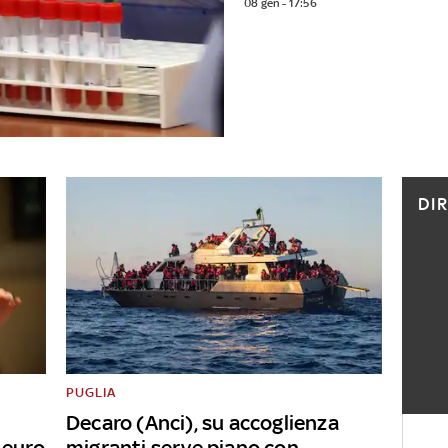
08 gen - 17:56
DI
PUGLIA
Decaro (Anci), su accoglienza
 euro
migranti serve piano con