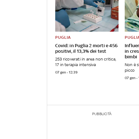
PUGLIA
PUGLI
Covid: in Puglia 2 morti e 456
Influe
positivi, il 13,3% dei test
in cre
bimbi
253 ricoverati in area non critica,
17 in terapia intensiva
Non è s
picco
07 gen - 12:39
07 gen -
PUBBLICITÀ