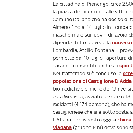
La cittadina di Pianengo, circa 2.50
la piazza del municipio alle vittime 
Comune italiano che ha deciso di f
Almeno fino al 14 luglio in Lombardi
mascherina e sui luoghi di lavoro 
dipendenti. Lo prevede la
nuova or
Lombardia, Attilio Fontana. Il prov
permette dal 10 luglio l'apertura di
saranno consentiti anche gli
sport 
Nel frattempo si è concluso lo
scre
popolazione di Castiglione D'Adda
biomediche e cliniche dell'Universi
e da Medispa, avviato lo scorso 18 m
residenti (4.174 persone), che ha m
castiglionese che si è sottoposta al
L'Ats ha predisposto oggi la
chiusu
Viadana
(gruppo Pini) dove sono stat