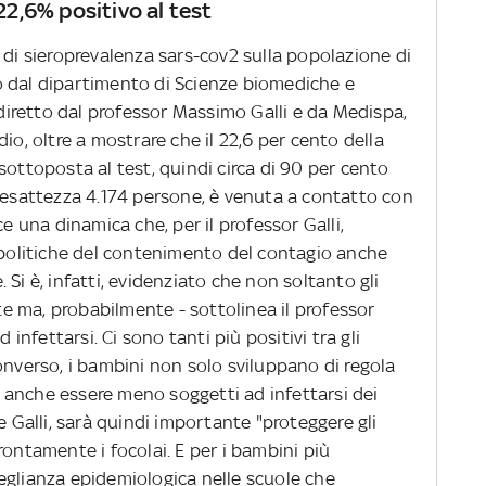
 22,6% positivo al test
 di sieroprevalenza sars-cov2 sulla popolazione di
o dal dipartimento di Scienze biomediche e
e diretto dal professor Massimo Galli e da Medispa,
io, oltre a mostrare che il 22,6 per cento della
sottoposta al test, quindi circa di 90 per cento
l'esattezza 4.174 persone, è venuta a contatto con
ce una dinamica che, per il professor Galli,
e politiche del contenimento del contagio anche
Si è, infatti, evidenziato che non soltanto gli
 ma, probabilmente - sottolinea il professor
 infettarsi. Ci sono tanti più positivi tra gli
onverso, i bambini non solo sviluppano di regola
anche essere meno soggetti ad infettarsi dei
e Galli, sarà quindi importante "proteggere gli
rontamente i focolai. E per i bambini più
eglianza epidemiologica nelle scuole che