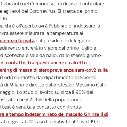
0 abitanti nel Cremonese, ha deciso di intitolare
e agli eroi del Coronavirus. Si tratta del primo
arlo.
a chi è all'aperto avrà l'obbligo di indossare la
dovrà essere misurata la temperatura ai
dinanza firmata
dal presidente di Regione
vedimento entrerà in vigore dal primo luglio e
 discoteche e sale da ballo, dallo stesso giorno
di contatto, tra questi anche il calcetto
.
ening di massa di sieroprevalenza sars-cov2 sulla
(Lodi) condotto dal dipartimento di Scienze
tà di Milano e diretto dal professor Massimo Galli
aggio. Lo studio, svolto su circa il 90% dei
ostrato che il 22,6% della popolazione
 test è venuta a contatto con il virus.
ra a tempo indeterminato del macello Ghinzelli di
i registrati 12 casi di positività al Covid-19, si