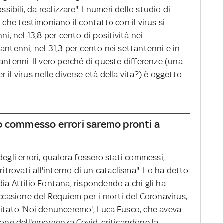
ssibili, da realizzare". I numeri dello studio di
 che testimoniano il contatto con il virus si
ni, nel 13,8 per cento di positività nei
antenni, nel 31,3 per cento nei settantenni e in
antenni. Il vero perché di queste differenze (una
er il virus nelle diverse età della vita?) è oggetto
o commesso errori saremo pronti a
degli errori, qualora fossero stati commessi,
ritrovati all'interno di un cataclisma". Lo ha detto
ia Attilio Fontana, rispondendo a chi gli ha
occasione del Requiem per i morti del Coronavirus,
mitato 'Noi denunceremo', Luca Fusco, che aveva
ione dell'emergenza Covid, criticandone la