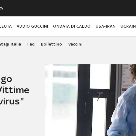
ky
CEUTA
ADDIO GUCCINI
ONDATA DI CALDO
USA-IRAN
UCRAI
agi Italia
Faq
Bollettino
Vaccini
ngo
Vittime
virus"