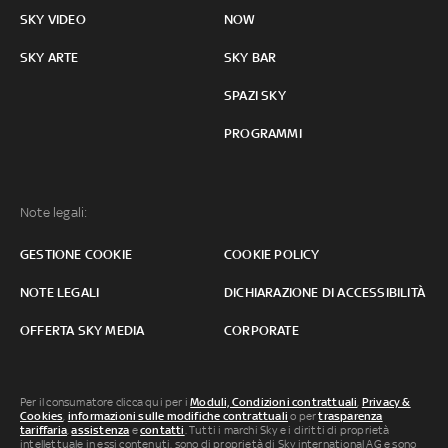
SKY VIDEO
NOW
SKY ARTE
SKY BAR
SPAZI SKY
PROGRAMMI
Note legali:
GESTIONE COOKIE
COOKIE POLICY
NOTE LEGALI
DICHIARAZIONE DI ACCESSIBILITÀ
OFFERTA SKY MEDIA
CORPORATE
Per il consumatore clicca qui per i
Moduli, Condizioni contrattuali
,
Privacy &
Cookies
,
informazioni sulle modifiche contrattuali
o per
trasparenza
tariffaria
,
assistenza
e
contatti
. Tutti i marchi Sky e i diritti di proprietà
intellettuale in essi contenuti, sono di proprietà di Sky international AG e sono