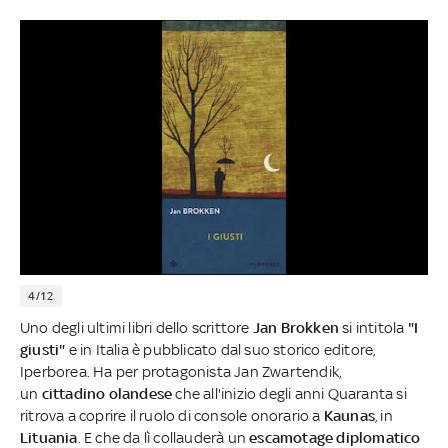
4/12
Uno degli ultimi libri dello scrittore
Jan Brokken
si intitola
"I
giusti"
e in Italia è pubblicato dal suo storico editore,
Iperborea. Ha per protagonista Jan Zwartendik,
un
cittadino olandese
che all'inizio degli anni Quaranta si
ritrova a coprire il ruolo di console onorario a
Kaunas
, in
Lituania
. E che da lì collauderà un
escamotage diplomatico