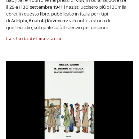
Babij Jar è il burrone nei pressi di
Kiev
, in Ucraina, dove tra
il
29 e il 30 settembre 1941
i nazisti uccisero più di 30mila
ebrei. In questo libro, pubblicato in Italia per i tipi
di Adelphi,
Anatolij Kuznecov
racconta la storia di
quell'eccidio, sul quale calò il silenzio per decenni
La storia del massacro