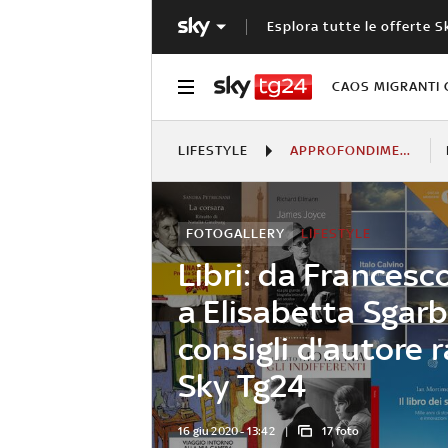
Esplora tutte le offerte S
CAOS MIGRANTI 
LIFESTYLE
APPROFONDIMENTI
FOTOGALLERY
LIFESTYLE
Libri: da Francesc
a Elisabetta Sgarb
consigli d'autore r
Sky Tg24
16 giu 2020 - 13:42
17 foto