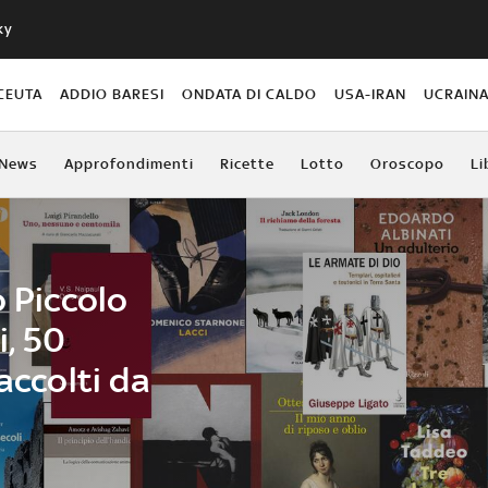
ky
CEUTA
ADDIO BARESI
ONDATA DI CALDO
USA-IRAN
UCRAIN
News
Approfondimenti
Ricette
Lotto
Oroscopo
Li
o Piccolo
i, 50
accolti da