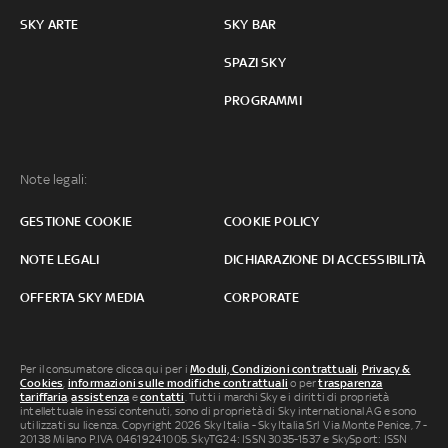
SKY ARTE
SKY BAR
SPAZI SKY
PROGRAMMI
Note legali:
GESTIONE COOKIE
COOKIE POLICY
NOTE LEGALI
DICHIARAZIONE DI ACCESSIBILITÀ
OFFERTA SKY MEDIA
CORPORATE
Per il consumatore clicca qui per i
Moduli, Condizioni contrattuali
,
Privacy &
Cookies
,
informazioni sulle modifiche contrattuali
o per
trasparenza
tariffaria
,
assistenza
e
contatti
. Tutti i marchi Sky e i diritti di proprietà
intellettuale in essi contenuti, sono di proprietà di Sky international AG e sono
utilizzati su licenza. Copyright 2026 Sky Italia - Sky Italia Srl Via Monte Penice, 7 -
20138 Milano P.IVA 04619241005. SkyTG24: ISSN 3035-1537 e SkySport: ISSN