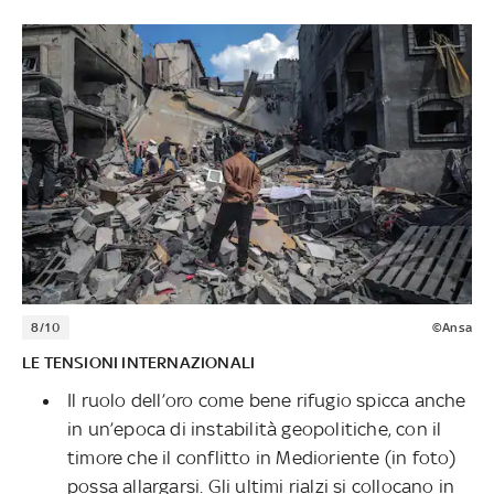
8/10
©Ansa
LE TENSIONI INTERNAZIONALI
Il ruolo dell’oro come bene rifugio spicca anche
in un’epoca di instabilità geopolitiche, con il
timore che il conflitto in Medioriente (in foto)
possa allargarsi. Gli ultimi rialzi si collocano in