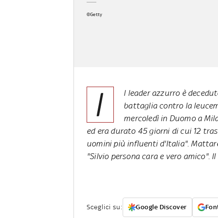
©Getty
I
l leader azzurro è decedu
battaglia contro la leucem
mercoledì in Duomo a Milan
ed era durato 45 giorni di cui 12 tras
uomini più influenti d'Italia". Mattar
"Silvio persona cara e vero amico". Il
Sceglici su:
Google Discover
Font