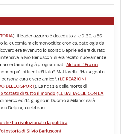
TORIA
). Il leader azzurro è deceduto alle 9:30, a 86
o la leucemia mielomonocitica cronica, patologia da
 ricovero era avvenuto lo scorso 5 aprile ed era durato
ia intensiva. Silvio Berlusconi si era recato nuovamente
per accertamenti già programmati.
Meloni: "Era un
 uomini più influenti d'Italia". Mattarella: "Ha segnato
io persona cara e vero amico". (
LE REAZIONI
DO DELLO SPORT
). La notizia della morte di
le testate di tutto il mondo
(LE BATTAGLIE CON LA
 di mercoledì 14 giugno in Duomo a Milano: sarà
io Delpini, a celebrarli.
o che ha rivoluzionato la politica
 fotostoria di Silvio Berlusconi