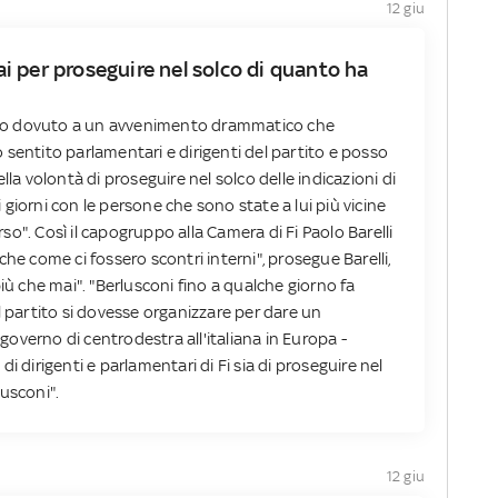
12 giu
mai per proseguire nel solco di quanto ha
forto dovuto a un avvenimento drammatico che
sentito parlamentari e dirigenti del partito e posso
lla volontà di proseguire nel solco delle indicazioni di
giorni con le persone che sono state a lui più vicine
o". Così il capogruppo alla Camera di Fi Paolo Barelli
he come ci fossero scontri interni", prosegue Barelli,
iù che mai". "Berlusconi fino a qualche giorno fa
l partito si dovesse organizzare per dare un
overno di centrodestra all'italiana in Europa -
i dirigenti e parlamentari di Fi sia di proseguire nel
usconi".
12 giu