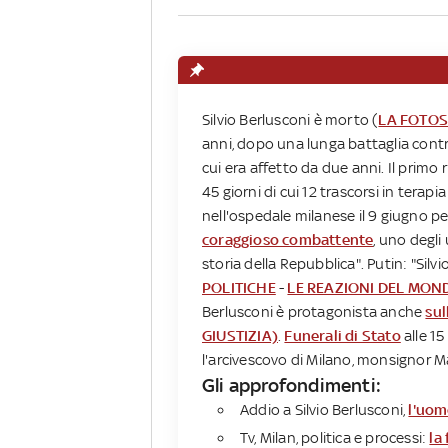
Silvio Berlusconi è morto (
LA FOTOS
anni, dopo una lunga battaglia contr
cui era affetto da due anni. Il primo
45 giorni di cui 12 trascorsi in terap
nell'ospedale milanese il 9 giugno 
coraggioso combattente
, uno degli
storia della Repubblica". Putin: "Silv
POLITICHE
-
LE REAZIONI DEL MON
Berlusconi è protagonista anche
sul
GIUSTIZIA)
.
Funerali di Stato
alle 15
l'arcivescovo di Milano, monsignor Mar
Gli approfondimenti:
Addio a Silvio Berlusconi,
l'uom
Tv, Milan, politica e processi:
la