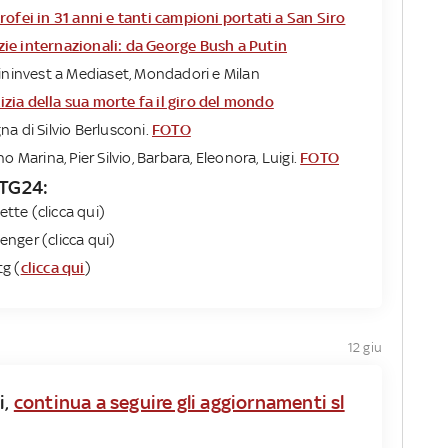
rofei in 31 anni e tanti campioni portati a San Siro
izie internazionali: da George Bush a Putin
 Fininvest a Mediaset, Mondadori e Milan
tizia della sua morte fa il giro del mondo
a di Silvio Berlusconi.
FOTO
sono Marina, Pier Silvio, Barbara, Eleonora, Luigi.
FOTO
 TG24:
ette (clicca qui)
nger (clicca qui)
tg (
clicca qui
)
12 giu
i,
continua a seguire gli aggiornamenti sl