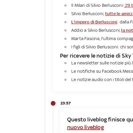
Il Milan di Silvio Berlusconi:
29 t
Silvio Berlusconi,
tutte le amic
L'impero di Berlusconi
: dalla
Addio a Silvio Berlusconi,
la no
Marta Fascina, l'ultima compagn
I figli di Silvio Berlusconi: chi 
Per ricevere le notizie di Sky
La newsletter sulle notizie più l
Le notifiche su Facebook Messe
Le notizie audio con i titoli del 
23:57
Questo liveblog finisce qu
nuovo liveblog