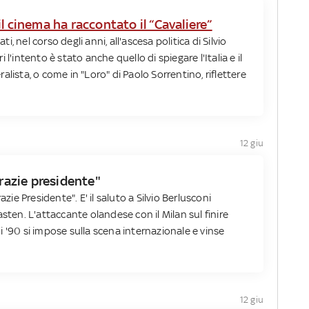
l cinema ha raccontato il “Cavaliere”
ti, nel corso degli anni, all'ascesa politica di Silvio
l'intento è stato anche quello di spiegare l'Italia e il
lista, o come in "Loro" di Paolo Sorrentino, riflettere
12 giu
Grazie presidente"
ie Presidente". E' il saluto a Silvio Berlusconi
sten. L'attaccante olandese con il Milan sul finire
nni '90 si impose sulla scena internazionale e vinse
12 giu