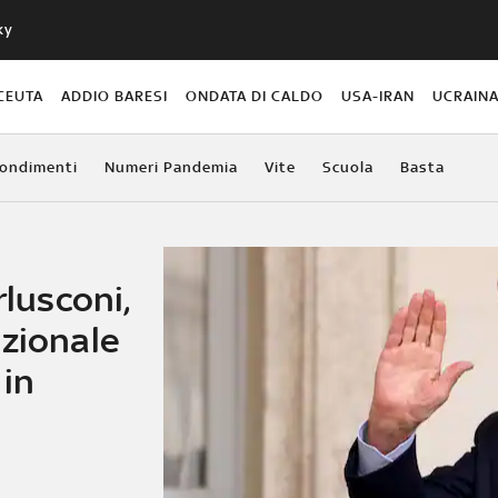
ky
CEUTA
ADDIO BARESI
ONDATA DI CALDO
USA-IRAN
UCRAIN
ondimenti
Numeri Pandemia
Vite
Scuola
Basta
rlusconi,
azionale
 in