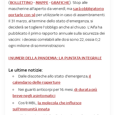
(
BOLLETTINO
-
MAPPE
-
GRAFICHE
). Stop alle
mascherine all'aperto da venerdì, ma
sarà obbligatorio
portarle con sé
per utilizzarle in caso di assembramenti.
Il 31 marzo, al termine dello stato d'emergenza, si
deciderà se togliere l'obbligo anche al chiuso. L'Aifa ha
pubblicato il primo rapporto annuale sulla sicurezza dei
vaccini: i decessi correlabili alle dosi sono 22, ossia 0,2
ogni milione di somministrazioni.
I NUMERI DELLA PANDEMIA: LA PUNTATA INTEGRALE
Le ultime notizie:
Dalle discoteche allo stato d'emergenza,
il
calendario delle riaperture
Nei guariti anticorpi per 16 mesi,
di durata più
breve negli asintomatici
Cos'è MBL,
la molecola che influisce
sull'immunità innata