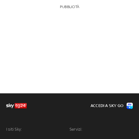
PUBBLICITÀ
ACCEDI A SKY GO
I siti Sky:
Servizi: