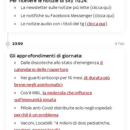
Per ricevere le notizie di Sky TG24​:
La newsletter sulle notizie più lette (
clicca qui
)
Le notifiche su Facebook Messenger (
clicca
qui
)
Le notizie audio con i titoli del tg (
clicca qui
)
23:50
9 feb
Gli approfondimenti di giornata:
Dalle discoteche allo stato d'emergenza,
il
calendario delle riaperture
Nei guariti anticorpi per 16 mesi,
di durata più
breve negli asintomatici
Cos'è MBL,
la molecola che influisce
sull'immunità innata
Pillole anti-Covid distribuite solo negli ospedali:
perché è un problema
Vaccini, Locatelli: "4 milioni di dosi pediatriche,
reazioni avverse locali
"