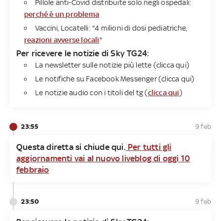
Pillole anti-Covid distribuite solo negli ospedali:
perché è un problema
Vaccini, Locatelli: "4 milioni di dosi pediatriche,
reazioni avverse locali
"
Per ricevere le notizie di Sky TG24​:
La newsletter sulle notizie più lette (
clicca qui
)
Le notifiche su Facebook Messenger (
clicca
qui
)
Le notizie audio con i titoli del tg (
clicca qui
)
23:55
9 feb
Questa diretta si chiude qui.
Per tutti gli
aggiornamenti vai al nuovo liveblog di oggi 10
febbraio
23:50
9 feb