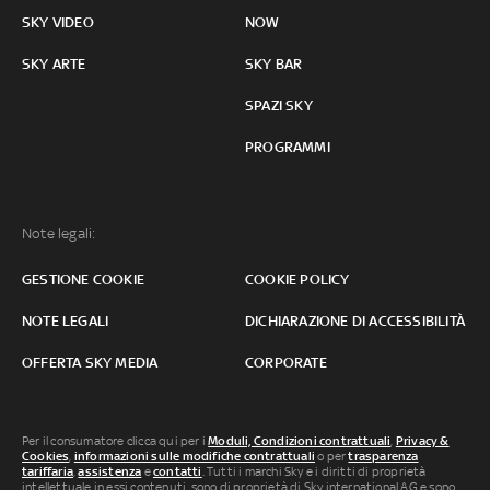
SKY VIDEO
NOW
SKY ARTE
SKY BAR
SPAZI SKY
PROGRAMMI
Note legali:
GESTIONE COOKIE
COOKIE POLICY
NOTE LEGALI
DICHIARAZIONE DI ACCESSIBILITÀ
OFFERTA SKY MEDIA
CORPORATE
Per il consumatore clicca qui per i
Moduli, Condizioni contrattuali
,
Privacy &
Cookies
,
informazioni sulle modifiche contrattuali
o per
trasparenza
tariffaria
,
assistenza
e
contatti
. Tutti i marchi Sky e i diritti di proprietà
intellettuale in essi contenuti, sono di proprietà di Sky international AG e sono