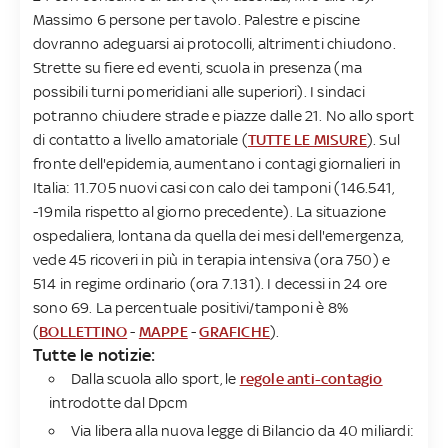
Massimo 6 persone per tavolo. Palestre e piscine
dovranno adeguarsi ai protocolli, altrimenti chiudono.
Strette su fiere ed eventi, scuola in presenza (ma
possibili turni pomeridiani alle superiori). I sindaci
potranno chiudere strade e piazze dalle 21. No allo sport
di contatto a livello amatoriale (
TUTTE LE MISURE
). Sul
fronte dell'epidemia, aumentano i contagi giornalieri in
Italia: 11.705 nuovi casi con calo dei tamponi (146.541,
-19mila rispetto al giorno precedente). La situazione
ospedaliera, lontana da quella dei mesi dell'emergenza,
vede 45 ricoveri in più in terapia intensiva (ora 750) e
514 in regime ordinario (ora 7.131). I decessi in 24 ore
sono 69. La percentuale positivi/tamponi è 8%
(
BOLLETTINO
-
MAPPE
-
GRAFICHE
).
Tutte le notizie:
Dalla scuola allo sport, le
regole anti-contagio
introdotte dal Dpcm
Via libera alla nuova legge di Bilancio da 40 miliardi: