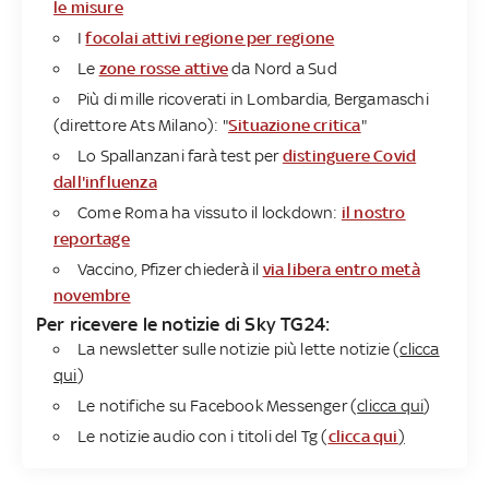
le misure
I
focolai attivi regione per regione
Le
zone rosse attive
da Nord a Sud
Più di mille ricoverati in Lombardia, Bergamaschi
(direttore Ats Milano): "
Situazione critica
"
Lo Spallanzani farà test per
distinguere Covid
dall'influenza
Come Roma ha vissuto il lockdown:
il nostro
reportage
Vaccino, Pfizer chiederà il
via libera entro metà
novembre
Per ricevere le notizie di Sky TG24:
La newsletter sulle notizie più lette notizie (
clicca
qui
)
Le notifiche su Facebook Messenger (
clicca qui
)
Le notizie audio con i titoli del Tg (
clicca qui
)