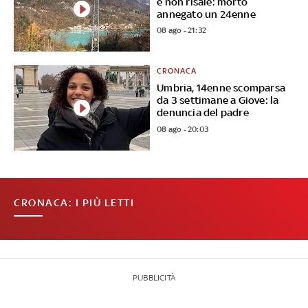
e non risale: morto
annegato un 24enne
08 ago - 21:32
CRONACA
Umbria, 14enne scomparsa
da 3 settimane a Giove: la
denuncia del padre
08 ago - 20:03
CRONACA: I PIÙ LETTI
PUBBLICITÀ