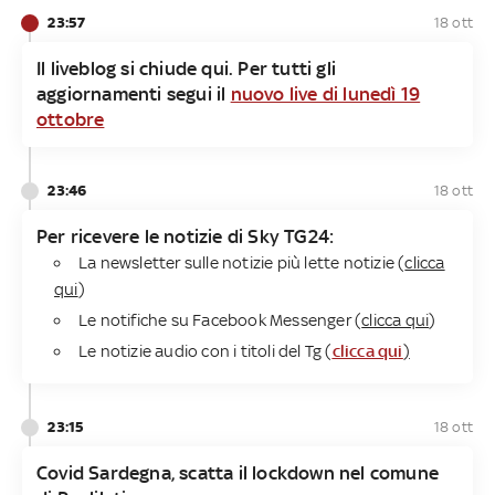
23:57
18 ott
Il liveblog si chiude qui. Per tutti gli
aggiornamenti segui il
nuovo live di lunedì 19
ottobre
23:46
18 ott
Per ricevere le notizie di Sky TG24:
La newsletter sulle notizie più lette notizie (
clicca
qui
)
Le notifiche su Facebook Messenger (
clicca qui
)
Le notizie audio con i titoli del Tg (
clicca qui
)
23:15
18 ott
Covid Sardegna, scatta il lockdown nel comune