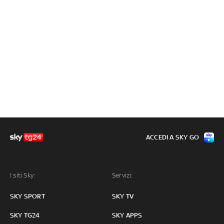
ACCEDI A SKY GO
I siti Sky:
Servizi:
SKY SPORT
SKY TV
SKY TG24
SKY APPS