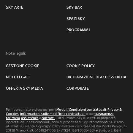
SKY ARTE
SKY BAR
SPAZI SKY
PROGRAMMI
Note legali:
GESTIONE COOKIE
COOKIE POLICY
NOTE LEGALI
DICHIARAZIONE DI ACCESSIBILITÀ
OFFERTA SKY MEDIA
CORPORATE
Per il consumatore clicca qui per i
Moduli, Condizioni contrattuali
,
Privacy &
Cookies
,
informazioni sulle modifiche contrattuali
o per
trasparenza
tariffaria
,
assistenza
e
contatti
. Tutti i marchi Sky e i diritti di proprietà
intellettuale in essi contenuti, sono di proprietà di Sky international AG e sono
utilizzati su licenza. Copyright 2026 Sky Italia - Sky Italia Srl Via Monte Penice, 7 -
20138 Milano P.IVA 04619241005. SkyTG24: ISSN 3035-1537 e SkySport: ISSN