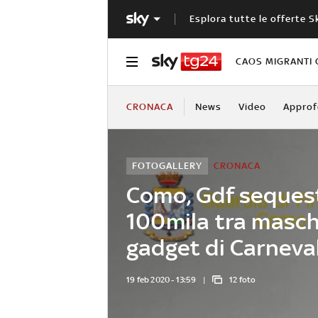
Esplora tutte le offerte S
CAOS MIGRANTI 
CRONACA
News
Video
Approf
FOTOGALLERY
CRONACA
Como, Gdf seques
100mila tra masch
gadget di Carneva
19 feb 2020 - 13:59
12 foto