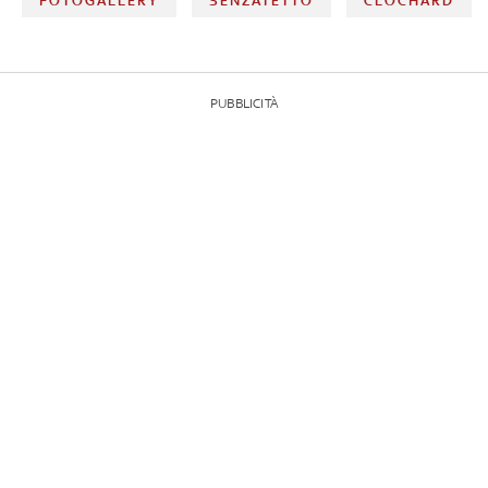
FOTOGALLERY
SENZATETTO
CLOCHARD
PUBBLICITÀ