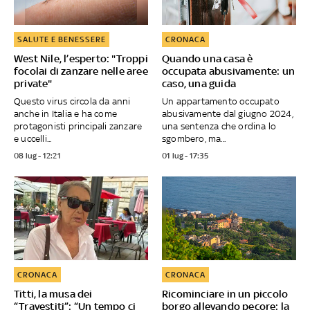
SALUTE E BENESSERE
CRONACA
West Nile, l’esperto: "Troppi
Quando una casa è
focolai di zanzare nelle aree
occupata abusivamente: un
private"
caso, una guida
Questo virus circola da anni
Un appartamento occupato
anche in Italia e ha come
abusivamente dal giugno 2024,
protagonisti principali zanzare
una sentenza che ordina lo
e uccelli...
sgombero, ma...
08 lug - 12:21
01 lug - 17:35
CRONACA
CRONACA
Titti, la musa dei
Ricominciare in un piccolo
“Travestiti”: “Un tempo ci
borgo allevando pecore: la