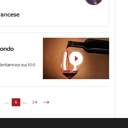
francese
econdo
 britannico sui 100
...
6
...
24