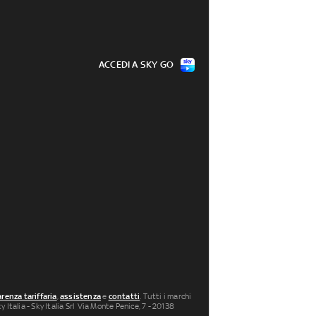
ACCEDI A SKY GO
renza tariffaria
,
assistenza
e
contatti
. Tutti i marchi
 Italia - Sky Italia Srl Via Monte Penice, 7 - 20138