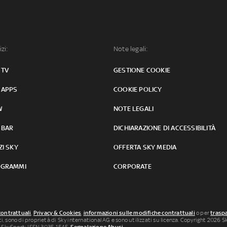
izi:
Note legali:
 TV
GESTIONE COOKIE
 APPS
COOKIE POLICY
W
NOTE LEGALI
 BAR
DICHIARAZIONE DI ACCESSIBILITÀ
ZI SKY
OFFERTA SKY MEDIA
GRAMMI
CORPORATE
contrattuali
,
Privacy & Cookies
,
informazioni sulle modifiche contrattuali
o per
traspa
uti, sono di proprietà di Sky international AG e sono utilizzati su licenza. Copyright 2026 Sky