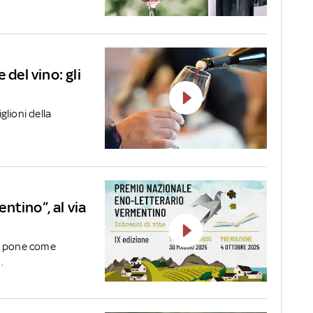
 del vino: gli
glioni della
ntino”, al via
 si pone come
.