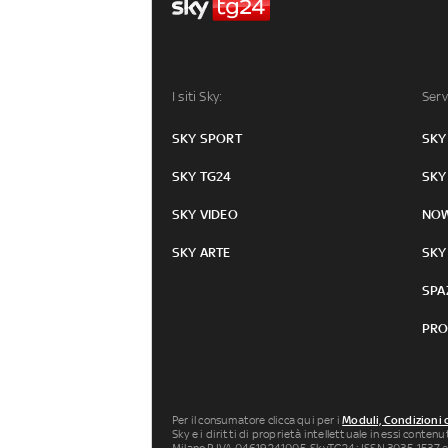
I siti Sky:
Serv
SKY SPORT
SKY
SKY TG24
SKY
SKY VIDEO
NO
SKY ARTE
SKY
SPA
PRO
Per il consumatore clicca qui per i
Moduli, Condizioni 
Sky e i diritti di proprietà intellettuale in essi conten