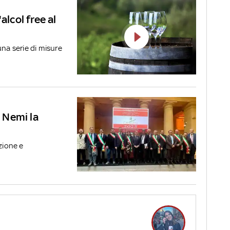
alcol free al
a serie di misure
a Nemi la
zione e