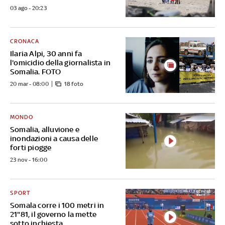
03 ago - 20:23
CRONACA
Ilaria Alpi, 30 anni fa
l'omicidio della giornalista in
Somalia. FOTO
20 mar - 08:00
18 foto
MONDO
Somalia, alluvione e
inondazioni a causa delle
forti piogge
23 nov - 16:00
SPORT
Somala corre i 100 metri in
21"81, il governo la mette
sotto inchiesta