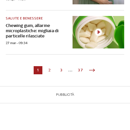
SALUTE E BENESSERE
Chewing gum, allarme
microplastiche: migliaia di
particelle rilasciate
27 mar - 09:34
1
2
3
...
37
PUBBLICITÀ