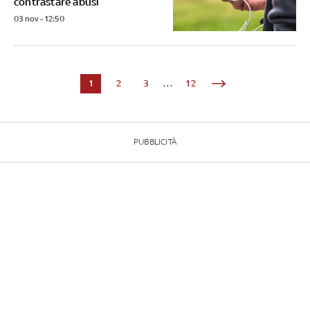
contrastare abusi
03 nov - 12:50
1
2
3
...
12
PUBBLICITÀ