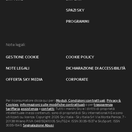
SPAZI SKY
PROGRAMMI
Note legali:
GESTIONE COOKIE
COOKIE POLICY
NOTE LEGALI
DICHIARAZIONE DI ACCESSIBILITÀ
OFFERTA SKY MEDIA
CORPORATE
Per il consumatore clicca qui per i
Moduli, Condizioni contrattuali
,
Privacy &
Cookies
,
informazioni sulle modifiche contrattuali
o per
trasparenza
tariffaria
,
assistenza
e
contatti
. Tutti i marchi Sky e i diritti di proprietà
intellettuale in essi contenuti, sono di proprietà di Sky international AG e sono
utilizzati su licenza. Copyright 2026 Sky Italia - Sky Italia Srl Via Monte Penice, 7 -
20138 Milano P.IVA 04619241005. SkyTG24: ISSN 3035-1537 e SkySport: ISSN
3035-1545.
Segnalazione Abusi