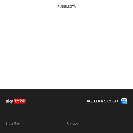
PUBBLICITÀ
ACCEDI A SKY GO
I siti Sky:
Servizi: