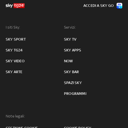
ACCEDI A SKY GO
I siti Sky:
Servizi:
SKY SPORT
SKY TV
SKY TG24
SKY APPS
SKY VIDEO
NOW
SKY ARTE
SKY BAR
SPAZI SKY
PROGRAMMI
Note legali: