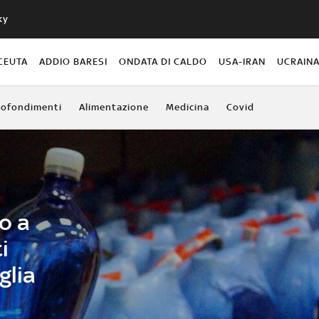
ky
CEUTA
ADDIO BARESI
ONDATA DI CALDO
USA-IRAN
UCRAIN
ofondimenti
Alimentazione
Medicina
Covid
o a
i
glia