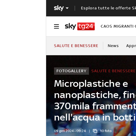
Esplora tutte le offerte S
CAOS MIGRANTI 
SALUTE E BENESSERE
News
Appr
FOTOGALLERY
SALUTE E BENESSERE
Microplastiche e
nanoplastiche, fin
370mila framment
nell'acqua in botti
09 gen 2024 - 09:24
10 foto