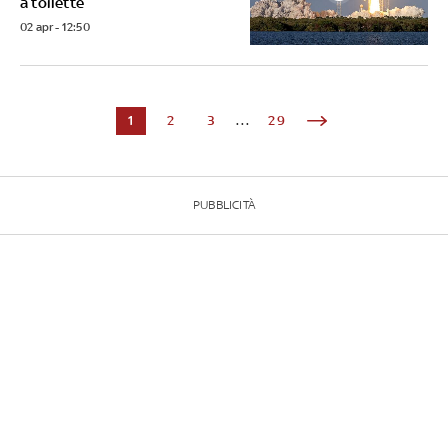
a toilette
02 apr - 12:50
1
2
3
...
29
PUBBLICITÀ