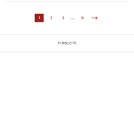
1
2
3
...
6
PUBBLICITÀ