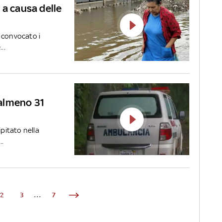
 a causa delle
 convocato i
..
, almeno 31
ipitato nella
..
2
3
...
7