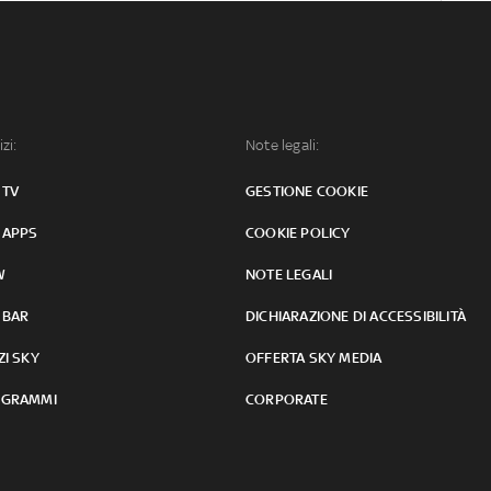
izi:
Note legali:
 TV
GESTIONE COOKIE
 APPS
COOKIE POLICY
W
NOTE LEGALI
 BAR
DICHIARAZIONE DI ACCESSIBILITÀ
ZI SKY
OFFERTA SKY MEDIA
GRAMMI
CORPORATE