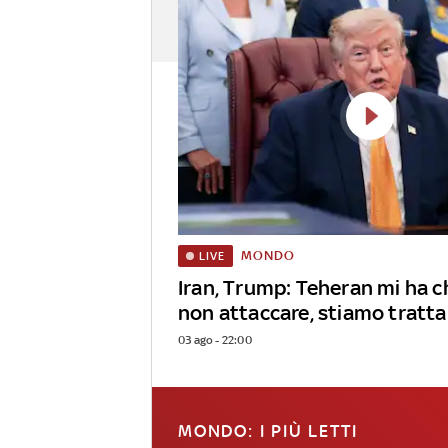
MONDO
LIVE
Iran, Trump: Teheran mi ha c
non attaccare, stiamo tratt
03 ago - 22:00
MONDO: I PIÙ LETTI