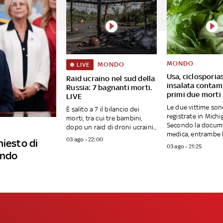
MONDO
MONDO
LIVE
Usa, ciclosporias
Raid ucraino nel sud della
insalata contam
Russia: 7 bagnanti morti.
primi due morti
LIVE
Le due vittime son
È salito a 7 il bilancio dei
registrate in Michi
morti, tra cui tre bambini,
Secondo la docum
dopo un raid di droni ucraini...
medica, entrambe le
03 ago - 22:00
hiesto di
03 ago - 21:25
ando