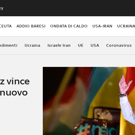
ky
CEUTA
ADDIO BARESI
ONDATA DI CALDO
USA-IRAN
UCRAIN
ndimenti
Ucraina
Israele Iran
UE
USA
Coronavirus
z vince
l nuovo