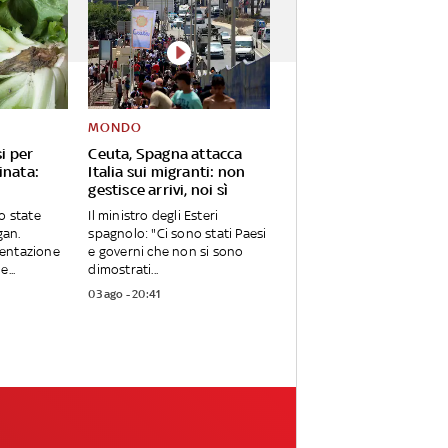
MONDO
i per
Ceuta, Spagna attacca
inata:
Italia sui migranti: non
gestisce arrivi, noi sì
o state
Il ministro degli Esteri
gan.
spagnolo: "Ci sono stati Paesi
entazione
e governi che non si sono
...
dimostrati...
03 ago - 20:41