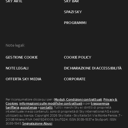
SKY ARTE
SKY BAR
SPAZI SKY
PROGRAMMI
Note legali:
GESTIONE COOKIE
COOKIE POLICY
NOTE LEGALI
DICHIARAZIONE DI ACCESSIBILITÀ
OFFERTA SKY MEDIA
CORPORATE
Per il consumatore clicca qui per i
Moduli, Condizioni contrattuali
,
Privacy &
Cookies
,
informazioni sulle modifiche contrattuali
o per
trasparenza
tariffaria
,
assistenza
e
contatti
. Tutti i marchi Sky e i diritti di proprietà
intellettuale in essi contenuti, sono di proprietà di Sky international AG e sono
utilizzati su licenza. Copyright 2026 Sky Italia - Sky Italia Srl Via Monte Penice, 7 -
20138 Milano P.IVA 04619241005. SkyTG24: ISSN 3035-1537 e SkySport: ISSN
3035-1545.
Segnalazione Abusi