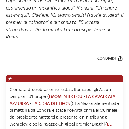
capo dello Stato: "Avete meritato al di là dei rigori,
esprimendo un magnifico gioco". Mancini: "Un onore
essere qui". Chiellini: "Ci siamo sentiti fratelli d'Italia". Il
premier ai calciatori e al tennista: "Successi
straordinari". Poi la parata tra i tifosi per le vie di
Roma
CONDIVIDI
Giornata di celebrazioni e festa a Roma per gli Azzurri
campioni d'Europa (
I MOMENTI CLOU
-
LA CAVALCATA
AZZURRA
-
LA GIOIA DEI TIFOSI
). La Nazionale, rientrata
di mattina da Londra, è stata ricevuta prima al Quirinale
dal presidente Mattarella, presente ieri in tribuna a
Wembley, e poi a Palazzo Chigi dal premier Draghi (
LE