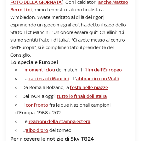
FOTO DELLA GIORNATA
). Con i calciatori,
anche Matteo
Berrettini
, primo tennista italiano finalista a
Wimbledon. "Avete meritato al di là dei rigori,
esprimendo un gioco magnifico", ha detto il capo dello
Stato. Il ct Mancini: "Un onore essere qui". Chiellini: "Ci
siamo sentiti fratelli d'Italia". "Ci avete messo al centro
dell'Europa", si è complimentato il presidente del
Consiglio.
Lo speciale Europei
I
momenti clou
del match - Il
film dell'Europeo
La
carriera di Mancini
- L'
abbraccio con Vialli
Da Roma a Bolzano, la
festa nelle piazze
Dal 1934 a oggi:
tutte le finali dell'Italia
Il
confronto
fra le due Nazionali campioni
d'Europa: 1968 e 202
Le
reazioni della stampa estera
L'
albo d'oro
del torneo
Per ricevere le notizie di Sky TG24