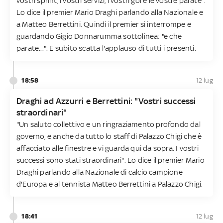
vostri sprint, i vostri servizi, i vostri gol e le vostre parate".
Lo dice il premier Mario Draghi parlando alla Nazionale e
a Matteo Berrettini. Quindi il premier si interrompe e
guardando Gigio Donnarumma sottolinea: "e che
parate...". E subito scatta l'applauso di tutti i presenti.
18:58
12 lug
Draghi ad Azzurri e Berrettini: "Vostri successi
straordinari"
"Un saluto collettivo e un ringraziamento profondo dal
governo, e anche da tutto lo staff di Palazzo Chigi che è
affacciato alle finestre e vi guarda qui da sopra. I vostri
successi sono stati straordinari". Lo dice il premier Mario
Draghi parlando alla Nazionale di calcio campione
d'Europa e al tennista Matteo Berrettini a Palazzo Chigi.
18:41
12 lug