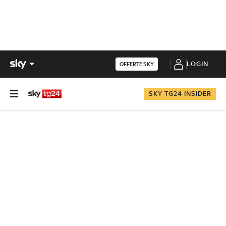
LOGIN
OFFERTE SKY
SKY TG24 INSIDER