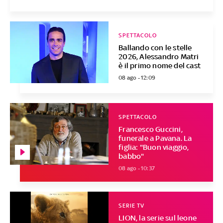
SPETTACOLO
Ballando con le stelle
2026, Alessandro Matri
è il primo nome del cast
08 ago - 12:09
SPETTACOLO
Francesco Guccini,
funerale a Pavana. La
figlia: "Buon viaggio,
babbo"
08 ago - 10:37
SERIE TV
LION, la serie sul leone