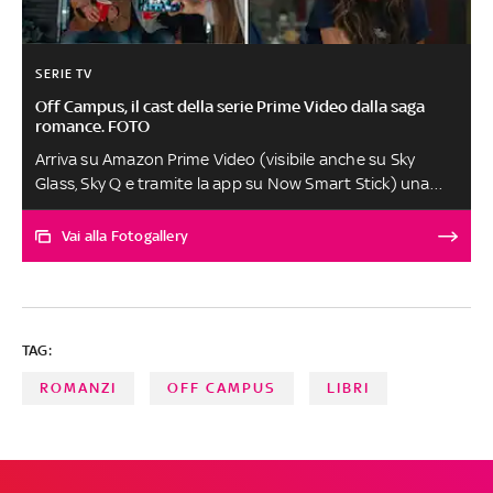
SERIE TV
Off Campus, il cast della serie Prime Video dalla saga
romance. FOTO
Arriva su Amazon Prime Video (visibile anche su Sky
Glass, Sky Q e tramite la app su Now Smart Stick) una
delle saghe romance più amate di Elle Kennedy.
Sviluppata da Louisa Levy, è stata già rinnovata per una
Vai alla Fotogallery
seconda stagione prima ancora del debutto. A
decretarne il successo è un cast giovane e talentuoso.
Da Ella Bright che interpreta la protagonista Hannah
fino a Belmont Cameli nel ruolo di Garrett, personaggio
TAG:
maschile principale, scopriamo chi sono gli attori della
serie. A cura di Camilla Sernagiotto
ROMANZI
OFF CAMPUS
LIBRI