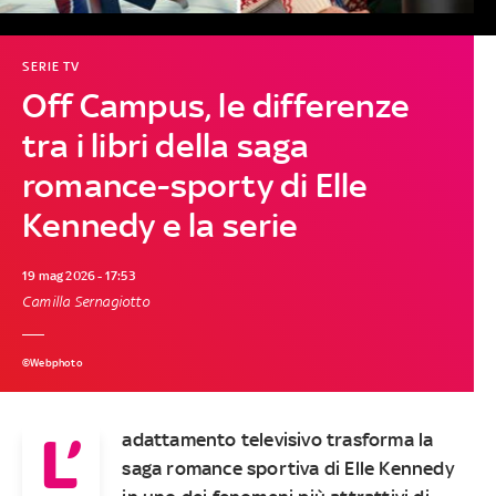
SERIE TV
Off Campus, le differenze
tra i libri della saga
romance-sporty di Elle
Kennedy e la serie
19 mag 2026 - 17:53
Camilla Sernagiotto
©Webphoto
L’
adattamento televisivo trasforma la
saga romance sportiva di Elle Kennedy