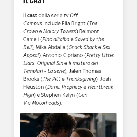
Il
cast
della serie tv
Off
Campus
include Ella Bright (
The
Crown
e
Malory Towers
) Belmont
Cameli (
Fino all'alba
e
Saved by the
Bell),
Mika Abdalla (
Snack Shack
e
Sex
Appeal
), Antonio Cipriano (
Pretty Little
Liars: Original Sin
e
Il mistero dei
Templari - La serie
), Jalen Thomas
Brooks (
The Pitt
e
Thanksgiving
), Josh
Heuston (
Dune: Prophecy
e
Heartbreak
High
) e Stephen Kalyn (
Gen
V
e
Motorheads
).