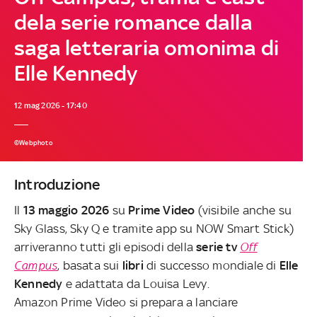
dela serie romance dalla
saga letteraria omonima di
Elle Kennedy
12 mag 2026 - 17:40
©Webphoto
Introduzione
Il
13 maggio 2026
su
Prime Video
(visibile anche su
Sky Glass, Sky Q e tramite app su NOW Smart Stick)
arriveranno tutti gli episodi della
serie tv
Off
Campus
, basata sui
libri
di successo mondiale di
Elle
Kennedy
e adattata da Louisa Levy.
Amazon Prime Video si prepara a lanciare