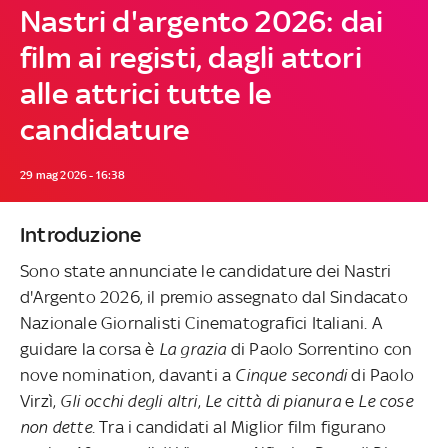
Nastri d'argento 2026: dai
film ai registi, dagli attori
alle attrici tutte le
candidature
29 mag 2026 - 16:38
Introduzione
Sono state annunciate le candidature dei Nastri
d'Argento 2026, il premio assegnato dal Sindacato
Nazionale Giornalisti Cinematografici Italiani. A
guidare la corsa è
La grazia
di Paolo Sorrentino con
nove nomination, davanti a
Cinque secondi
di Paolo
Virzì,
Gli occhi degli altri
,
Le città di pianura
e
Le cose
non dette
. Tra i candidati al Miglior film figurano