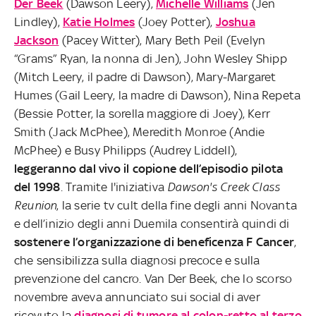
Der Beek
(Dawson Leery),
Michelle Williams
(Jen
Lindley),
Katie Holmes
(Joey Potter),
Joshua
Jackson
(Pacey Witter), Mary Beth Peil (Evelyn
“Grams” Ryan, la nonna di Jen), John Wesley Shipp
(Mitch Leery, il padre di Dawson), Mary-Margaret
Humes (Gail Leery, la madre di Dawson), Nina Repeta
(Bessie Potter, la sorella maggiore di Joey), Kerr
Smith (Jack McPhee), Meredith Monroe (Andie
McPhee) e Busy Philipps (Audrey Liddell),
leggeranno dal vivo il copione dell’episodio pilota
del 1998
. Tramite l'iniziativa
Dawson's Creek Class
Reunion
, la serie tv cult della fine degli anni Novanta
e dell’inizio degli anni Duemila consentirà quindi di
sostenere l’organizzazione di beneficenza F Cancer
,
che sensibilizza sulla diagnosi precoce e sulla
prevenzione del cancro. Van Der Beek, che lo scorso
novembre aveva annunciato sui social di aver
ricevuto la
diagnosi di tumore al colon-retto al terzo