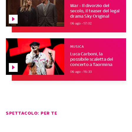
War - Il divorzio del
secolo, il teaser del legal
drama Sky Original
06 ago - 17:02
MUSICA
Luca Carboni, la
possibile scaletta del
concerto a Taormina
06 ago - 16:33
SPETTACOLO: PER TE