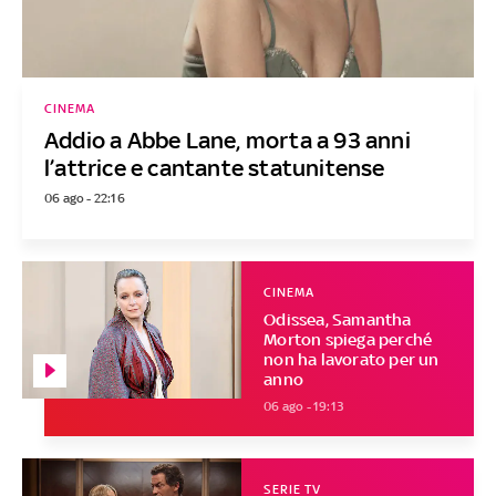
CINEMA
Addio a Abbe Lane, morta a 93 anni
l’attrice e cantante statunitense
06 ago - 22:16
CINEMA
Odissea, Samantha
Morton spiega perché
non ha lavorato per un
anno
06 ago - 19:13
SERIE TV