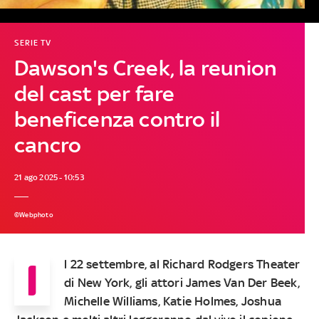
SERIE TV
Dawson's Creek, la reunion
del cast per fare
beneficenza contro il
cancro
21 ago 2025 - 10:53
©Webphoto
I
l 22 settembre, al Richard Rodgers Theater
di New York, gli attori James Van Der Beek,
Michelle Williams, Katie Holmes, Joshua