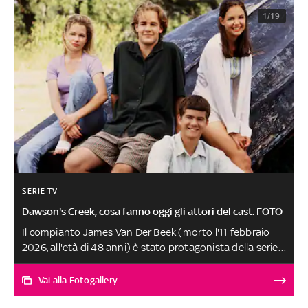
1/19
SERIE TV
Dawson's Creek, cosa fanno oggi gli attori del cast. FOTO
Il compianto James Van Der Beek (morto l'11 febbraio
2026, all'età di 48 anni) è stato protagonista della serie
cult che raccontava il mondo degli adolescenti. Dawson
Leery, Joey Potter, Pacey Witter e Jen Lindley,
Vai alla Fotogallery
rispettivamente interpretati da Van Der Beek, Katie
Holmes, Michelle Williams e Joshua Jackson, sono nomi