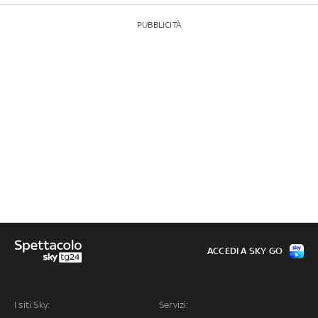
PUBBLICITÀ
ACCEDI A SKY GO
I siti Sky:
Servizi: